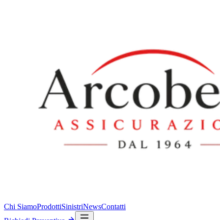
Chi Siamo
Prodotti
Sinistri
News
Contatti