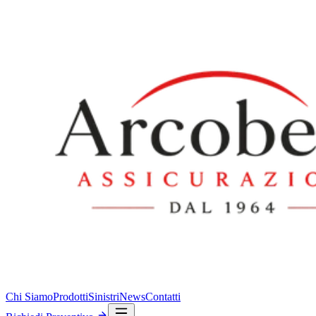
Chi Siamo
Prodotti
Sinistri
News
Contatti