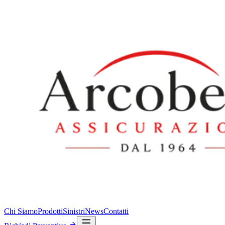
Chi Siamo
Prodotti
Sinistri
News
Contatti