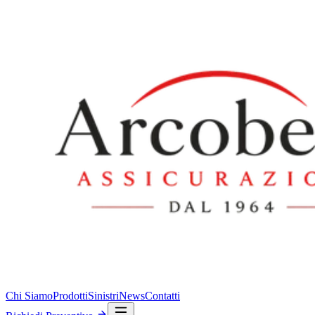
Chi Siamo
Prodotti
Sinistri
News
Contatti